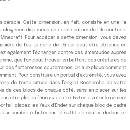
idérable. Cette dimension, en fait, consiste en une île
loignées disposées en cercle autour de l’île centrale,
 sur Minecraft. Pour accéder à cette dimension, vous devez
poussière de feu. La perle de l’Ender peut être obtenue en
vez également l’échanger contre des émeraudes auprès
flamme, que l’on peut trouver en battant des créatures de
rieur des forteresses souterraines. On a expliqué comment
omment. Pour construire un portail d’extrémité, vous avez
zone de texte située dans l’onglet Recherche de votre
rois de ces blocs de chaque côté, sans en placer sur les
tous être placés face au centre. Faites pivoter la caméra
portail, placez les Yeux d’Ender sur chaque bloc de cadre
leur sombre à l’intérieur : il suffit de sauter dedans et