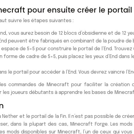
aft pour ensuite créer le portail 
faut suivre les étapes
suivantes :
’End, vous
aurez besoin
de 12 blocs
d’obsidienne
et de 12 ye
End peuvent
être fabriqués
en combinant de la poudre de b
 espace de 5×5 pour construire le portail de l’End. Trouvez 
n forme de cadre de 5×5, puis placez les yeux d’End dans l
ans
le portail pour accéder à l’End. Vous devrez vaincre l’En
c les commandes
de Minecraft
pour faciliter la création 
r les joueurs débutants à apprendre les bases de Minecraft
in
ther et le portail de la Fin. Il n’est pas possible de créer 
iliser, dans la plupart des cas, Minecraft Forge. Les m
 les mods disponibles sur Minecraft, l’un de ceux qui vou