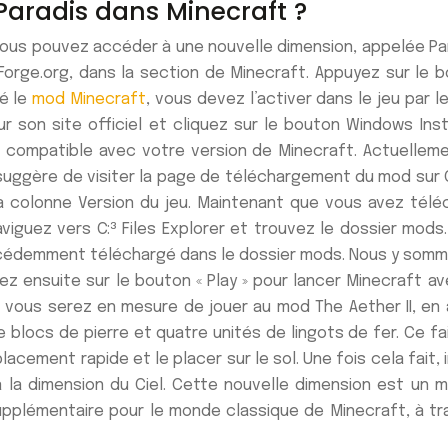
Paradis dans Minecraft ?
, vous pouvez accéder à une nouvelle dimension, appelée Pa
orge.org, dans la section de Minecraft. Appuyez sur le bo
é le
mod Minecraft
, vous devez l’activer dans le jeu par l
son site officiel et cliquez sur le bouton Windows Install
e compatible avec votre version de Minecraft. Actuellem
suggère de visiter la page de téléchargement du mod sur Cur
 colonne Version du jeu. Maintenant que vous avez téléc
aviguez vers C:³ Files Explorer et trouvez le dossier mod
 précédemment téléchargé dans le dossier mods. Nous y som
ez ensuite sur le bouton « Play » pour lancer Minecraft ave
ous serez en mesure de jouer au mod The Aether II, en ac
e blocs de pierre et quatre unités de lingots de fer. Ce fa
cement rapide et le placer sur le sol. Une fois cela fait, i
 à la dimension du Ciel. Cette nouvelle dimension est un
upplémentaire pour le monde classique de Minecraft, à t