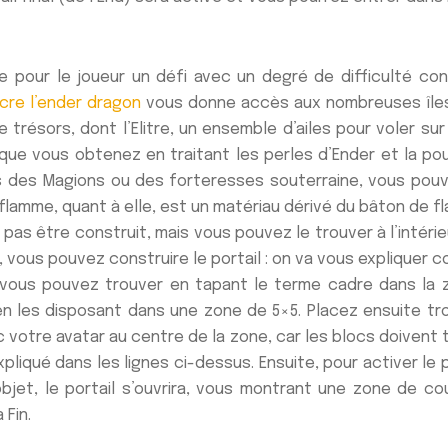
pour le joueur un défi avec un degré de difficulté cons
ncre l’ender dragon
vous donne accès aux nombreuses îles é
 de trésors, dont l’Elitre, un ensemble d’ailes pour voler
er, que vous obtenez en traitant les perles d’Ender et la 
 des Magions ou des forteresses souterraine, vous pou
 flamme, quant à elle, est un matériau dérivé du bâton de 
t pas être construit, mais vous pouvez le trouver à l’inté
 vous pouvez construire le portail : on va vous expliquer c
e vous pouvez trouver en tapant le terme cadre dans la 
, en les disposant dans une zone de 5×5. Placez ensuite t
votre avatar au centre de la zone, car les blocs doivent 
pliqué dans les lignes ci-dessus. Ensuite, pour activer le 
bjet, le portail s’ouvrira, vous montrant une zone de cou
 Fin.