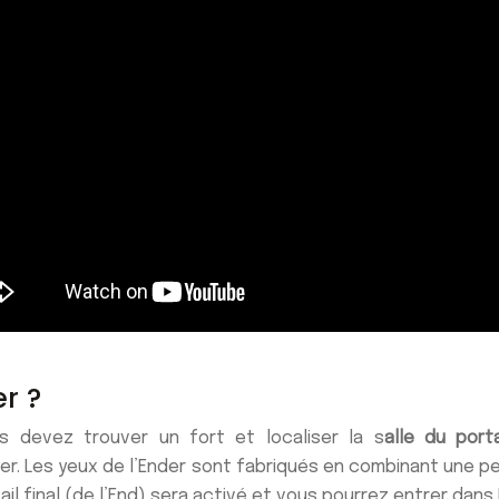
r ?
s devez trouver un fort et localiser la s
alle du porta
er
. Les yeux de l’Ender sont fabriqués en combinant une pe
il final (de l’End) sera activé et vous pourrez entrer dans 