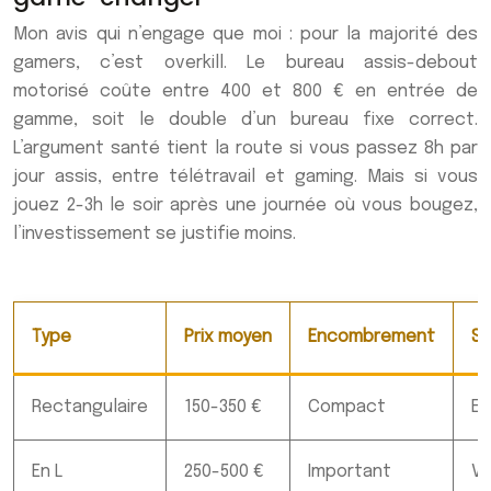
Mon avis qui n’engage que moi : pour la majorité des
gamers, c’est overkill. Le bureau assis-debout
motorisé coûte entre 400 et 800 € en entrée de
gamme, soit le double d’un bureau fixe correct.
L’argument santé tient la route si vous passez 8h par
jour assis, entre télétravail et gaming. Mais si vous
jouez 2-3h le soir après une journée où vous bougez,
l’investissement se justifie moins.
Type
Prix moyen
Encombrement
St
Rectangulaire
150-350 €
Compact
Ex
En L
250-500 €
Important
Va