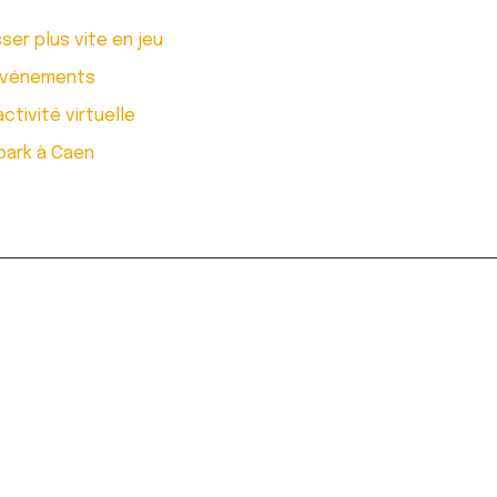
er plus vite en jeu
 événements
tivité virtuelle
 park à Caen