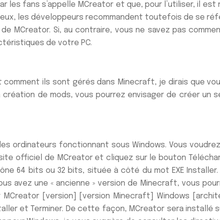
 les fans s’appelle MCreator et que, pour l’utiliser, il e
eux, les développeurs recommandent toutefois de se référ
el de MCreator. Si, au contraire, vous ne savez pas comm
ctéristiques de votre PC.
t comment ils sont gérés dans Minecraft, je dirais que vo
la création de mods, vous pourrez envisager de créer un s
ur les ordinateurs fonctionnant sous Windows. Vous voudr
ite officiel de MCreator et cliquez sur le bouton Téléchar
icône 64 bits ou 32 bits, située à côté du mot EXE Installe
vous avez une « ancienne » version de Minecraft, vous pou
ier MCreator [version] [version Minecraft] Windows [arc
aller et Terminer. De cette façon, MCreator sera installé