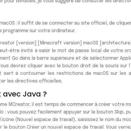
or pour Windows, je vous suggère de consulter les directive
macOS : il suffit de se connecter au site officiel, de cliqu
le programme sur votre ordinateur.
reator [version] [Minecraft version] macOS [architecture].
ut-être invité à saisir le mot de passe local de votre or
élément Go dans la barre supérieure et de sélectionner Ap
ous devrez cliquer avec le bouton droit de la souris sur l’
 sert à contourner les restrictions de macOS sur les a
r les directives officielles.
 avec Java ?
mme MCreator, il est temps de commencer à créer votre mod
 : vous pouvez facilement appuyer sur le bouton Skip, pui
 l’icône (Nouvel espace de travail), saisissez le nom du 
le bouton Créer un nouvel espace de travail. Vous verrez 