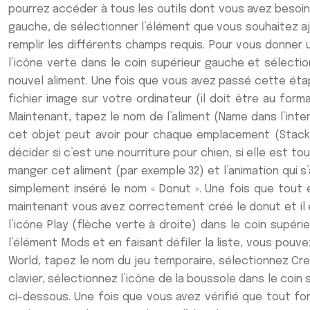
pourrez accéder à tous les outils dont vous avez besoin 
gauche, de sélectionner l’élément que vous souhaitez ajo
remplir les différents champs requis. Pour vous donner u
l’icône verte dans le coin supérieur gauche et sélectio
nouvel aliment. Une fois que vous avez passé cette étape
fichier image sur votre ordinateur (il doit être au form
Maintenant, tapez le nom de l’aliment (Name dans l’int
cet objet peut avoir pour chaque emplacement (Stack s
décider si c’est une nourriture pour chien, si elle est to
manger cet aliment (par exemple 32) et l’animation qui s’a
simplement inséré le nom « Donut ». Une fois que tout e
maintenant vous avez correctement créé le donut et il 
l’icône Play (flèche verte à droite) dans le coin supér
l’élément Mods et en faisant défiler la liste, vous pouv
World, tapez le nom du jeu temporaire, sélectionnez Cr
clavier, sélectionnez l’icône de la boussole dans le coi
ci-dessous. Une fois que vous avez vérifié que tout fon