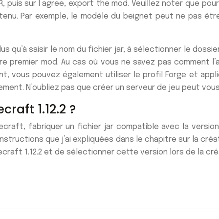
, puis sur I agree, export the mod. Veuillez noter que pou
nu. Par exemple, le modèle du beignet peut ne pas être p
s qu’à saisir le nom du fichier jar, à sélectionner le dossi
otre premier mod. Au cas où vous ne savez pas comment l’a
, vous pouvez également utiliser le profil Forge et appliqu
ement. N’oubliez pas que créer un serveur de jeu peut vou
aft 1.12.2 ?
aft, fabriquer un fichier jar compatible avec la version 1
es instructions que j’ai expliquées dans le chapitre sur la c
ft 1.12.2 et de sélectionner cette version lors de la créat