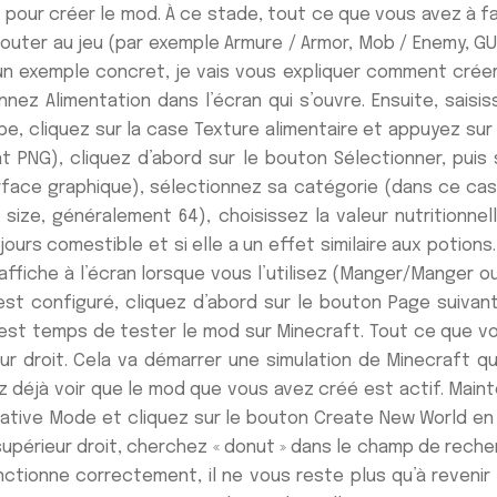
pour créer le mod. À ce stade, tout ce que vous avez à fair
uter au jeu (par exemple Armure / Armor, Mob / Enemy, GUI
n exemple concret, je vais vous expliquer comment créer u
nnez Alimentation dans l’écran qui s’ouvre. Ensuite, sais
, cliquez sur la case Texture alimentaire et appuyez sur 
at PNG), cliquez d’abord sur le bouton Sélectionner, puis 
erface graphique), sélectionnez sa catégorie (dans ce ca
ize, généralement 64), choisissez la valeur nutritionnel
ujours comestible et si elle a un effet similaire aux potion
ffiche à l’écran lorsque vous l’utilisez (Manger/Manger ou B
st configuré, cliquez d’abord sur le bouton Page suivante
est temps de tester le mod sur Minecraft. Tout ce que vo
ieur droit. Cela va démarrer une simulation de Minecraft
ez déjà voir que le mod que vous avez créé est actif. Main
eative Mode et cliquez sur le bouton Create New World en 
n supérieur droit, cherchez « donut » dans le champ de rech
ctionne correctement, il ne vous reste plus qu’à revenir à