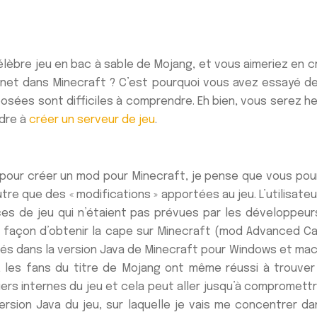
lèbre jeu en bac à sable de Mojang, et vous aimeriez en cré
eignet dans Minecraft ? C’est pourquoi vous avez essayé de
oposées sont difficiles à comprendre. Eh bien, vous serez h
ndre à
créer un serveur de jeu
.
 pour créer un mod pour Minecraft, je pense que vous pourr
utre que des « modifications » apportées au jeu. L’utilisat
ences de jeu qui n’étaient pas prévues par les développeu
la façon d’obtenir la cape sur Minecraft (mod Advanced C
sés dans la version Java de Minecraft pour Windows et macO
it, les fans du titre de Mojang ont même réussi à trouve
iers internes du jeu et cela peut aller jusqu’à compromettr
rsion Java du jeu, sur laquelle je vais me concentrer dan