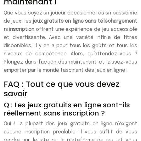
maintenant !
Que vous soyez un joueur occasionnel ou un passionné
de jeux, les
jeux gratuits en ligne sans téléchargement
ni inscription
offrent une expérience de jeu accessible
et divertissante. Avec une variété infinie de titres
disponibles, il y en a pour tous les goûts et tous les
niveaux de compétence. Alors, qu’attendez-vous ?
Plongez dans l’action dès maintenant et laissez-vous
emporter par le monde fascinant des jeux en ligne !
FAQ : Tout ce que vous devez
savoir
Q : Les jeux gratuits en ligne sont-ils
réellement sans inscription ?
Oui ! La plupart des jeux gratuits en ligne n’exigent
aucune inscription préalable. Il vous suffit de vous
rendre sur le site ou la plateforme de jeu, et vous