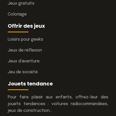
Jeux gratuits
Coloriage
Offrir des jeux
Loisirs pour geeks
Jeux de réflexion
Jeux d’aventure
Jeu de société
Jouets tendance
Pour faire plaisir aux enfants, offrez-leur des
jouets tendances : voitures radiocommandées,
jeux de construction…