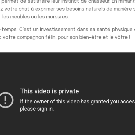
ur permet de satisfaire leur instinct de chasseur. En m
 votre chat à exprimer ses besoins naturels de manière sa
 les meubles ou les morsures.
temps. C’est un investissement dans sa santé physique et
 votre compagnon félin, pour son bien-être et le vôtre !