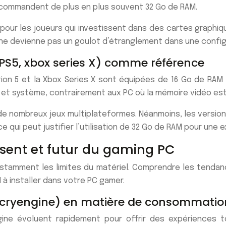
 recommandent de plus en plus souvent 32 Go de RAM.
our les joueurs qui investissent dans des cartes graphi
M ne devienne pas un goulot d’étranglement dans une configu
(PS5, xbox series X) comme référence
on 5 et la Xbox Series X sont équipées de 16 Go de RAM 
s et système, contrairement aux PC où la mémoire vidéo es
r de nombreux jeux multiplateformes. Néanmoins, les versi
e qui peut justifier l’utilisation de 32 Go de RAM pour une 
ésent et futur du gaming PC
onstamment les limites du matériel. Comprendre les tendanc
 à installer dans votre PC gamer.
, cryengine) en matière de consommati
e évoluent rapidement pour offrir des expériences tou