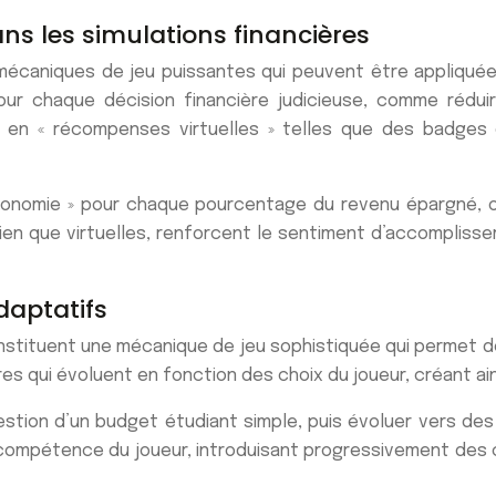
s les simulations financières
caniques de jeu puissantes qui peuvent être appliquées 
ur chaque décision financière judicieuse, comme rédui
s en « récompenses virtuelles » telles que des badges
économie » pour chaque pourcentage du revenu épargné, ou 
bien que virtuelles, renforcent le sentiment d’accompliss
daptatifs
stituent une mécanique de jeu sophistiquée qui permet de
res qui évoluent en fonction des choix du joueur, créant ai
stion d’un budget étudiant simple, puis évoluer vers de
 de compétence du joueur, introduisant progressivement des